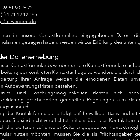
) 26 51 90 26 73
(0) 1 71 12 12 165
(at)tc-weibern.de
hnen in unsere Kontaktformulare eingegebenen Daten, d
mulars eingetragen haben, werden wir zur Erfüllung des unten 
der Datenerhebung
nser Kontaktformular bzw. über unsere Kontaktformulare au
arbeitung der konkreten Kontaktanfrage verwenden, die durch d
beitung Ihrer Anfrage werden die erhobenen Daten unver
en Aufbewahrungsfristen bestehen.
rrufs- und Löschungsmöglichkeiten richten sich nac
zerklärung geschilderten generellen Regelungen zum datens
ungsanspruch.
g der Kontaktformulare erfolgt auf freiwilliger Basis und ist
eben. Sie sind nicht verpflichtet mit uns über das Kontaktfor
h die weiteren auf unserer Seite angegebenen Kontaktmöglic
mular nutzen möchten, müssen Sie die als Pflichtangaben ge