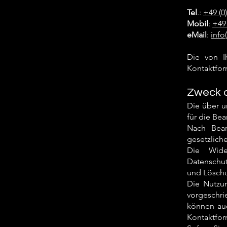
Tel
.:
+49 (0
Mobil
:
+49 
eMail
:
info
Die von I
Kontaktfor
Zweck 
Die über u
für die Be
Nach Bear
gesetzlich
Die Wide
Datenschut
und Lösch
Die Nutzun
vorgeschri
können auc
Kontaktfor