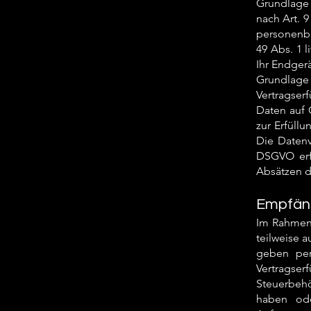
Grundlage 
nach Art. 
personenbe
49 Abs. 1 
Ihr Endgerä
Grundlage
Vertragser
Daten auf 
zur Erfüllu
Die Datenv
DSGVO erfo
Absätzen d
Empfän
Im Rahmen 
teilweise 
geben per
Vertragserf
Steuerbehö
haben ode