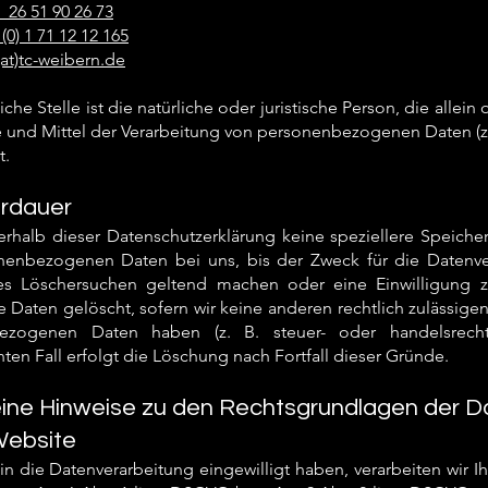
) 26 51 90 26 73
(0) 1 71 12 12 165
(at)tc-weibern.de
iche Stelle ist die natürliche oder juristische Person, die all
 und Mittel der Verarbeitung von personenbezogenen Daten (z.
t.
rdauer
erhalb dieser Datenschutzerklärung keine speziellere Speich
nenbezogenen Daten bei uns, bis der Zweck für die Datenver
es Löschersuchen geltend machen oder eine Einwilligung zu
e Daten gelöscht, sofern wir keine anderen rechtlich zulässige
ezogenen Daten haben (z. B. steuer- oder handelsrechtl
ten Fall erfolgt die Löschung nach Fortfall dieser Gründe.
ine Hinweise zu den Rechtsgrundlagen der D
Website
 in die Datenverarbeitung eingewilligt haben, verarbeiten wir