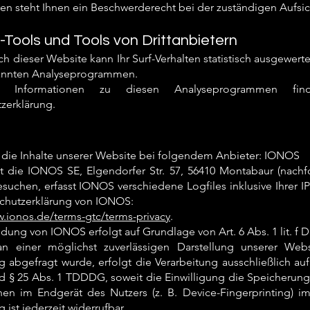
en steht Ihnen ein Beschwerderecht bei der zuständigen Aufsi
-Tools und Tools von Drittanbietern
h dieser Website kann Ihr Surf-Verhalten statistisch ausgewert
annten Analyseprogrammen.
erte Informationen zu diesen Analyseprogrammen f
zerklärung.
 die Inhalte unserer Website bei folgendem Anbieter: IONOS
st die IONOS SE, Elgendorfer Str. 57, 56410 Montabaur (nac
suchen, erfasst IONOS verschiedene Logfiles inklusive Ihrer I
chutzerklärung von IONOS:
w.ionos.de/terms-gtc/terms-privacy
.
dung von IONOS erfolgt auf Grundlage von Art. 6 Abs. 1 lit. f
 an einer möglichst zuverlässigen Darstellung unserer Web
g abgefragt wurde, erfolgt die Verarbeitung ausschließlich auf
§ 25 Abs. 1 TDDDG, soweit die Einwilligung die Speicherung 
nen im Endgerät des Nutzers (z. B. Device-Fingerprinting)
g ist jederzeit widerrufbar.