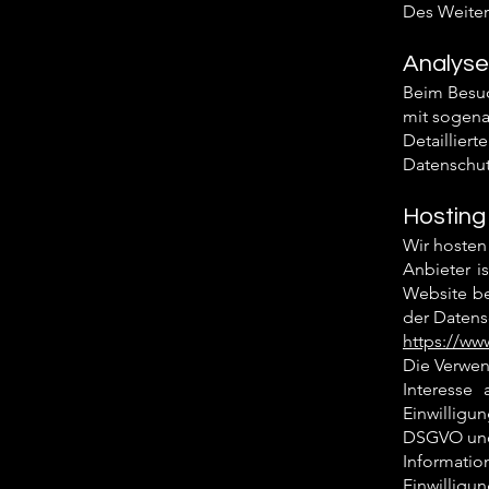
Des Weiter
Analyse
Beim Besuc
mit sogen
Detailli
Datenschut
Hosting
Wir hosten
Anbieter i
Website be
der Datens
https://ww
Die Verwen
Interesse
Einwilligun
DSGVO und 
Informatio
Einwilligun