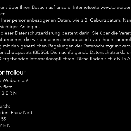
 uns über Ihren Besuch auf unserer Internetseite
www.tc-weiber
en.
 Ihrer personenbezogenen Daten, wie z.B. Geburtsdatum, Name
 wichtiges Anliegen.
dieser Datenschutzerklärung besteht darin, Sie über die Ver
nformieren, die wir bei einem Seitenbesuch von Ihnen sammel
ng mit den gesetzlichen Regelungen der Datenschutzgrundve
nschutzgesetz (BDSG). Die nachfolgende Datenschutzerklärung
ergebenden Informationspflichten. Diese finden sich z.B. in Art
ntrolleur
b Weibern e.V.
t-Platz
 B E R N
urch:
nden: Franz Nett
 55
Y E N