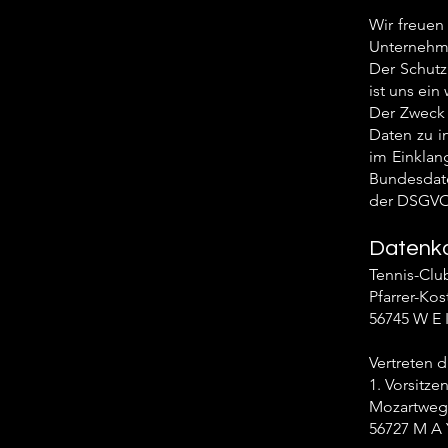
Wir freuen
Unternehm
Der Schutz
ist uns ein
Der Zweck 
Daten zu i
im Einkla
Bundesdate
der DSGVO 
Datenko
Tennis-Clu
Pfarrer-Kos
56745 W E I
Vertreten d
1. Vorsitze
Mozartweg
56727 M A 