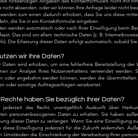
 die notwendigen Angaben des Kontaktformulars nicht mit Inh
e nicht absenden, oder wir können Ihre Anfrage leider nicht bea
 werden zum einen dadurch erhoben, dass Sie uns diese mitteil
eln, die Sie in ein Kontaktformular eingeben.
en werden automatisch oder nach Ihrer Einwilligung beim Bes
asst. Das sind vor allem technische Daten (z. B. Internetbrows
fs). Die Erfassung dieser Daten erfolgt automatisch, sobald Si
utzen wir Ihre Daten?
er Daten wird erhoben, um eine fehlerfreie Bereitstellung der
en zur Analyse Ihres Nutzerverhaltens verwendet werden. S
n oder angebahnt werden können, werden die übermittelten 
en oder sonstige Auftragsanfragen verarbeitet.
Rechte haben Sie bezüglich Ihrer Daten?
 jederzeit das Recht, unentgeltlich Auskunft über Herku
rten personenbezogenen Daten zu erhalten. Sie haben außer
ung dieser Daten zu verlangen. Wenn Sie eine Einwilligung zur
 diese Einwilligung jederzeit für die Zukunft widerrufen. Au
 Umständen die Einschränkung der Verarbeitung Ihrer perso