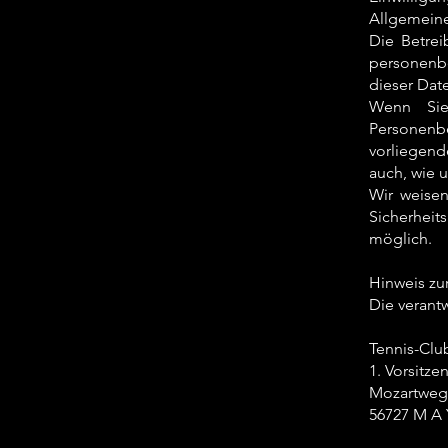
Allgemeine
Die Betrei
personenbe
dieser Dat
Wenn Sie
Personenb
vorliegende
auch, wie 
Wir weisen
Sicherheit
möglich.
Hinweis zur
Die verantw
Tennis-Clu
1. Vorsitze
Mozartweg
56727 M A 