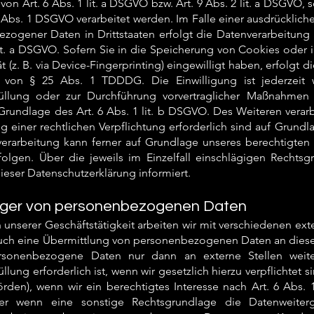
von Art. 6 Abs. 1 lit. a DSGVO bzw. Art. 9 Abs. 2 lit. a DSGVO
9 Abs. 1 DSGVO verarbeitet werden. Im Falle einer ausdrücklich
zogener Daten in Drittstaaten erfolgt die Datenverarbeitung
lit. a DSGVO. Sofern Sie in die Speicherung von Cookies oder i
t (z. B. via Device-Fingerprinting) eingewilligt haben, erfolgt 
 von § 25 Abs. 1 TDDDG. Die Einwilligung ist jederzeit w
füllung oder zur Durchführung vorvertraglicher Maßnahmen er
Grundlage des Art. 6 Abs. 1 lit. b DSGVO. Des Weiteren verarb
ng einer rechtlichen Verpflichtung erforderlich sind auf Grundl
erarbeitung kann ferner auf Grundlage unseres berechtigten In
lgen. Über die jeweils im Einzelfall einschlägigen Rechts
ieser Datenschutzerklärung informiert.
ger von personenbezogenen Daten
unserer Geschäftstätigkeit arbeiten wir mit verschiedenen ext
auch eine Übermittlung von personenbezogenen Daten an diese e
sonenbezogene Daten nur dann an externe Stellen weit
üllung erforderlich ist, wenn wir gesetzlich hierzu verpflichtet
rden), wenn wir ein berechtigtes Interesse nach Art. 6 Abs.
r wenn eine sonstige Rechtsgrundlage die Datenweiterg