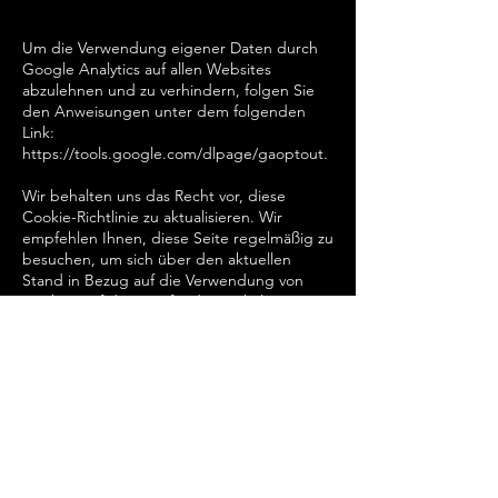
Um die Verwendung eigener Daten durch
Google Analytics auf allen Websites
abzulehnen und zu verhindern, folgen Sie
den Anweisungen unter dem folgenden
Link:
https://tools.google.com/dlpage/gaoptout.
Wir behalten uns das Recht vor, diese
Cookie-Richtlinie zu aktualisieren. Wir
empfehlen Ihnen, diese Seite regelmäßig zu
besuchen, um sich über den aktuellen
Stand in Bezug auf die Verwendung von
Cookies auf dem Laufenden zu halten.
Platzadresse